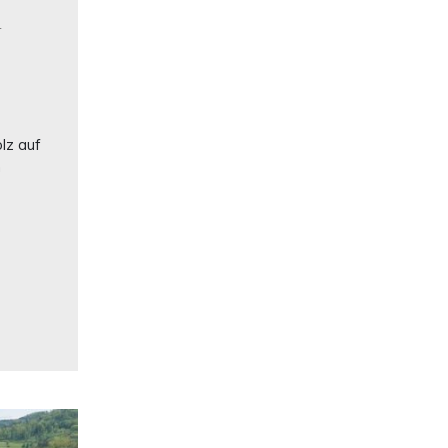
4
olz auf
n