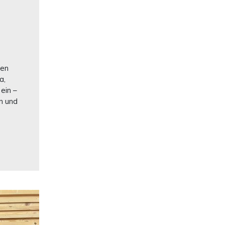
den
a,
ein –
en und