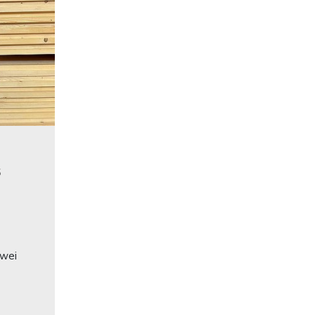
5
zwei