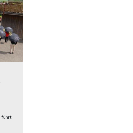
4
 führt