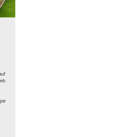
auf
ieb
gar