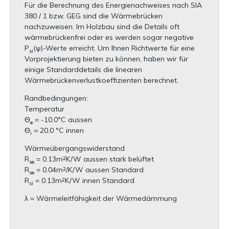
Für die Berechnung des Energienachweises nach SIA
380 / 1 bzw. GEG sind die Wärmebrücken
nachzuweisen. Im Holzbau sind die Details oft
wärmebrückenfrei oder es werden sogar negative
P
(ѱ)-Werte erreicht. Um Ihnen Richtwerte für eine
si
Vorprojektierung bieten zu können, haben wir für
einige Standarddetails die linearen
Wärmebrückenverlustkoeffizienten berechnet.
Randbedingungen:
Temperatur
Θ
= -10.0°C aussen
e
Θ
= 20.0 °C innen
i
Wärmeübergangswiderstand
R
= 0.13m
K/W aussen stark belüftet
2
se
R
= 0.04m
/K/W aussen Standard
2
se
R
= 0.13m
K/W innen Standard
2
si
λ = Wärmeleitfähigkeit der Wärmedämmung