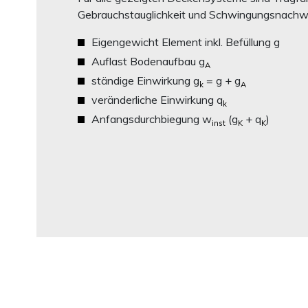
Gebrauchstauglichkeit und Schwingungsnachwei
Eigengewicht Element inkl. Befüllung g
Auflast Bodenaufbau g
A
ständige Einwirkung g
= g + g
k
A
veränderliche Einwirkung q
k
Anfangsdurchbiegung w
(g
+ q
)
inst
K
K