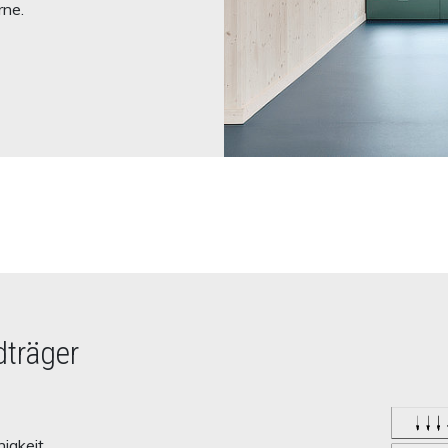
rne.
dträger
igkeit,