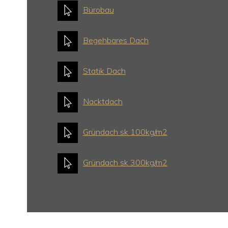
Bürobau
Begehbares Dach
Statik Dach
Nacktdach
Gründach sk 100kg/m2
Gründach sk 300kg/m2