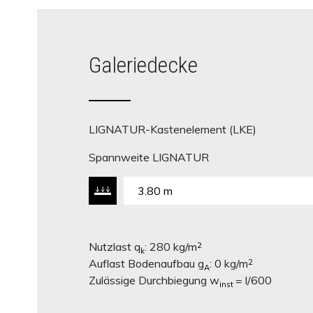
Galeriedecke
LIGNATUR-Kastenelement (LKE)
Spannweite LIGNATUR
3.80 m
Nutzlast q
: 280 kg/m
2
k
Auflast Bodenaufbau g
: 0 kg/m
2
A
Zulässige Durchbiegung w
= l/600
inst