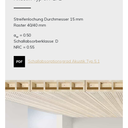
Streifenlochung Durchmesser 15 mm
Raster 40/40 mm
α
= 0.50
w
Schallabsorberklasse: D
NRC = 0.55
Schallabsorptionsgrad Akustik Typ 5.1