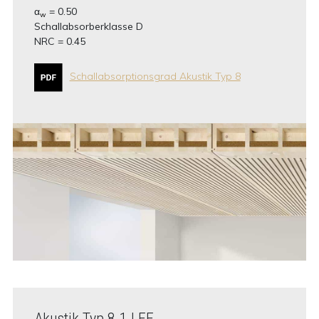
α
= 0.50
w
Schallabsorberklasse D
NRC = 0.45
Schallabsorptionsgrad Akustik Typ 8
Akustik Typ 8.1 LFE