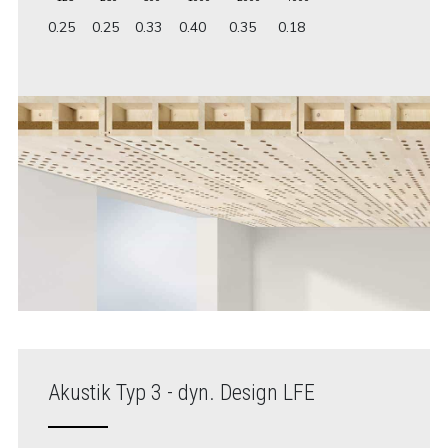
0.25
0.25
0.33
0.40
0.35
0.18
Akustik Typ 3 - dyn. Design LFE