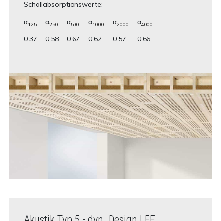
Schallabsorptionswerte:
α
α
α
α
α
α
125
250
500
1000
2000
4000
0.37
0.58
0.67
0.62
0.57
0.66
Akustik Typ 5 - dyn. Design LFE