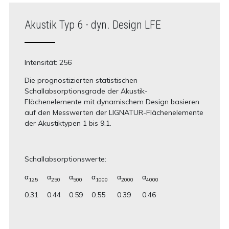
Akustik Typ 6 - dyn. Design LFE
Intensität: 256
Die prognostizierten statistischen
Schallabsorptionsgrade der Akustik-
Flächenelemente mit dynamischem Design basieren
auf den Messwerten der LIGNATUR-Flächenelemente
der Akustiktypen 1 bis 9.1.
Schallabsorptionswerte:
α
α
α
α
α
α
125
250
500
1000
2000
4000
0.31
0.44
0.59
0.55
0.39
0.46