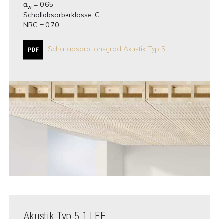
α
= 0.65
w
Schallabsorberklasse: C
NRC = 0.70
Schallabsorptionsgrad Akustik Typ 5
Akustik Typ 5.1 LFE