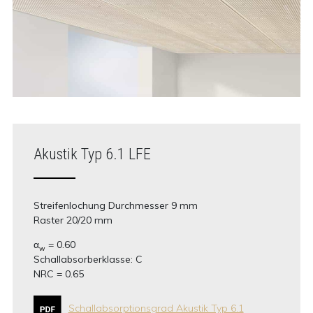
Akustik Typ 6.1 LFE
Streifenlochung Durchmesser 9 mm
Raster 20/20 mm
α
= 0.60
w
Schallabsorberklasse: C
NRC = 0.65
Schallabsorptionsgrad Akustik Typ 6.1