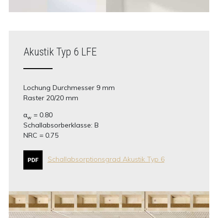
Akustik Typ 6 LFE
Lochung Durchmesser 9 mm
Raster 20/20 mm
α
= 0.80
w
Schallabsorberklasse: B
NRC = 0.75
Schallabsorptionsgrad Akustik Typ 6