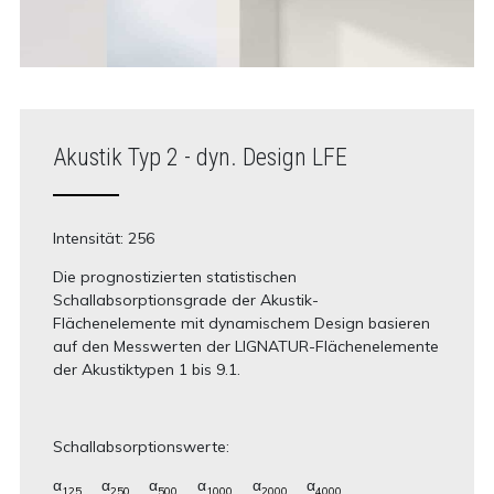
Akustik Typ 2 - dyn. Design LFE
Intensität: 256
Die prognostizierten statistischen
Schallabsorptionsgrade der Akustik-
Flächenelemente mit dynamischem Design basieren
auf den Messwerten der LIGNATUR-Flächenelemente
der Akustiktypen 1 bis 9.1.
Schallabsorptionswerte:
α
α
α
α
α
α
125
250
500
1000
2000
4000