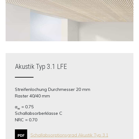
Akustik Typ 3.1 LFE
Streifenlochung Durchmesser 20 mm
Raster 40/40 mm
α
= 0.75
w
Schallabsorberklasse C
NRC = 0.70
Schallabsorptionsgrad Akustik Typ 3.1