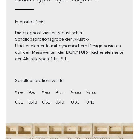
Intensität: 256
Die prognostizierten statistischen
Schallabsorptionsgrade der Akustik-
Flächenelemente mit dynamischem Design basieren
auf den Messwerten der LIGNATUR-Flächenelemente
der Akustiktypen 1 bis 9.1.
Schallabsorptionswerte:
α
α
α
α
α
α
125
250
500
1000
2000
4000
0.31
0.48
0.51
0.40
0.31
0.43