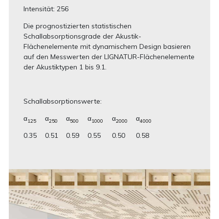
Intensität: 256
Die prognostizierten statistischen
Schallabsorptionsgrade der Akustik-
Flächenelemente mit dynamischem Design basieren
auf den Messwerten der LIGNATUR-Flächenelemente
der Akustiktypen 1 bis 9.1.
Schallabsorptionswerte:
α
α
α
α
α
α
125
250
500
1000
2000
4000
0.35
0.51
0.59
0.55
0.50
0.58