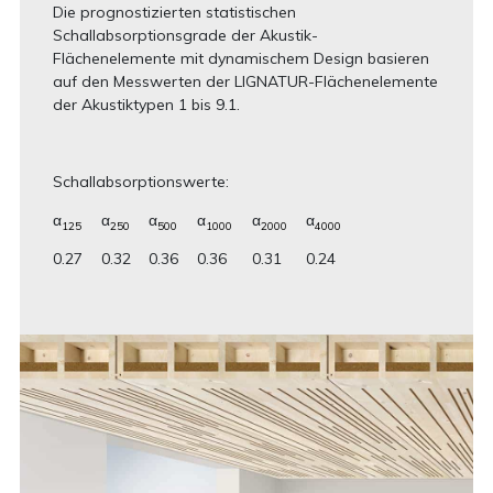
Die prognostizierten statistischen
Schallabsorptionsgrade der Akustik-
Flächenelemente mit dynamischem Design basieren
auf den Messwerten der LIGNATUR-Flächenelemente
der Akustiktypen 1 bis 9.1.
Schallabsorptionswerte:
α
α
α
α
α
α
125
250
500
1000
2000
4000
0.27
0.32
0.36
0.36
0.31
0.24