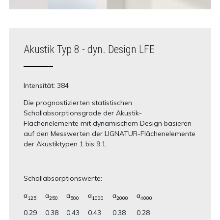
Akustik Typ 8 - dyn. Design LFE
Intensität: 384
Die prognostizierten statistischen
Schallabsorptionsgrade der Akustik-
Flächenelemente mit dynamischem Design basieren
auf den Messwerten der LIGNATUR-Flächenelemente
der Akustiktypen 1 bis 9.1.
Schallabsorptionswerte:
α
α
α
α
α
α
125
250
500
1000
2000
4000
0.29
0.38
0.43
0.43
0.38
0.28