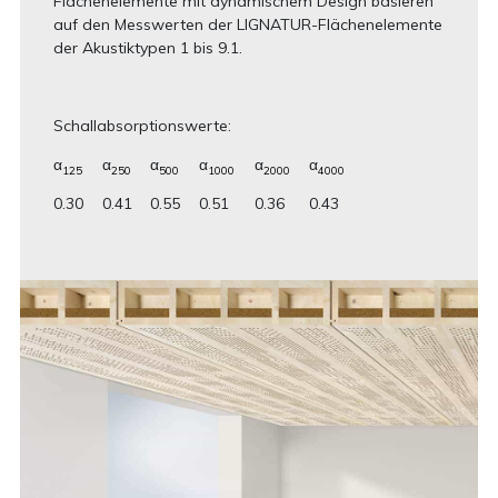
Flächenelemente mit dynamischem Design basieren
auf den Messwerten der LIGNATUR-Flächenelemente
der Akustiktypen 1 bis 9.1.
Schallabsorptionswerte:
α
α
α
α
α
α
125
250
500
1000
2000
4000
0.30
0.41
0.55
0.51
0.36
0.43