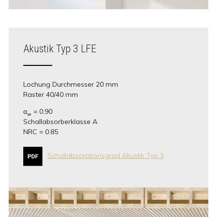
Akustik Typ 3 LFE
Lochung Durchmesser 20 mm
Raster 40/40 mm
α
= 0.90
w
Schallabsorberklasse A
NRC = 0.85
Schallabsorptionsgrad Akustik Typ 3