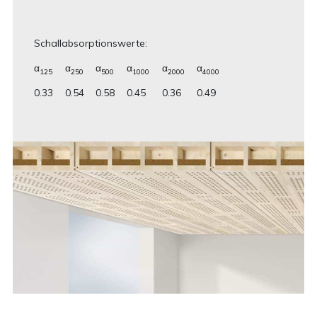
Schallabsorptionswerte:
α
α
α
α
α
α
125
250
500
1000
2000
4000
0.33
0.54
0.58
0.45
0.36
0.49