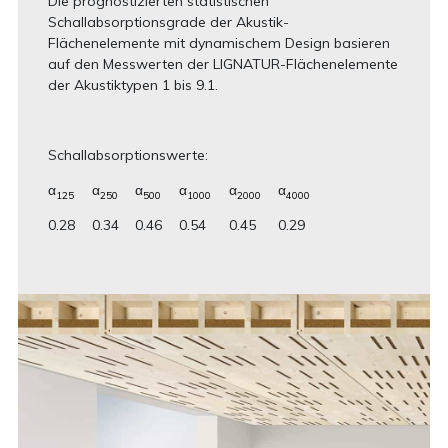
Die prognostizierten statistischen
Schallabsorptionsgrade der Akustik-
Flächenelemente mit dynamischem Design basieren
auf den Messwerten der LIGNATUR-Flächenelemente
der Akustiktypen 1 bis 9.1.
Schallabsorptionswerte:
α
α
α
α
α
α
125
250
500
1000
2000
4000
0.28
0.34
0.46
0.54
0.45
0.29