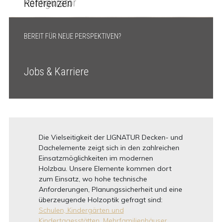
Konfigurator
Referenzen
BEREIT FÜR NEUE PERSPEKTIVEN?
Jobs & Karriere
Die Vielseitigkeit der LIGNATUR Decken- und
Dachelemente zeigt sich in den zahlreichen
Einsatzmöglichkeiten im modernen
Holzbau. Unsere Elemente kommen dort
zum Einsatz, wo hohe technische
Anforderungen, Planungssicherheit und eine
überzeugende Holzoptik gefragt sind:
Schulen, Kindergärten und
Kindertagesstätten,
Mehrfamilienhäuser,