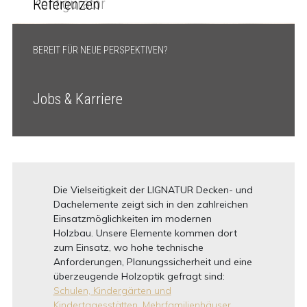
Konfigurator
Referenzen
BEREIT FÜR NEUE PERSPEKTIVEN?
Jobs & Karriere
Die Vielseitigkeit der LIGNATUR Decken- und
Dachelemente zeigt sich in den zahlreichen
Einsatzmöglichkeiten im modernen
Holzbau. Unsere Elemente kommen dort
zum Einsatz, wo hohe technische
Anforderungen, Planungssicherheit und eine
überzeugende Holzoptik gefragt sind:
Schulen, Kindergärten und
Kindertagesstätten,
Mehrfamilienhäuser,