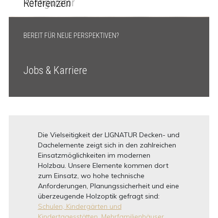
Konfigurator
Referenzen
BEREIT FÜR NEUE PERSPEKTIVEN?
Jobs & Karriere
Die Vielseitigkeit der LIGNATUR Decken- und
Dachelemente zeigt sich in den zahlreichen
Einsatzmöglichkeiten im modernen
Holzbau. Unsere Elemente kommen dort
zum Einsatz, wo hohe technische
Anforderungen, Planungssicherheit und eine
überzeugende Holzoptik gefragt sind:
Schulen, Kindergärten und
Kindertagesstätten,
Mehrfamilienhäuser,