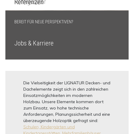
Konfigurator
Referenzen
BEREIT FÜR NEUE PERSPEKTIVEN?
Jobs & Karriere
Die Vielseitigkeit der LIGNATUR Decken- und
Dachelemente zeigt sich in den zahlreichen
Einsatzmöglichkeiten im modernen
Holzbau. Unsere Elemente kommen dort
zum Einsatz, wo hohe technische
Anforderungen, Planungssicherheit und eine
überzeugende Holzoptik gefragt sind:
Schulen, Kindergärten und
Kindertagesstätten,
Mehrfamilienhäuser,