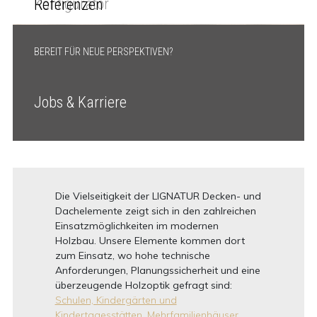
Konfigurator
Referenzen
BEREIT FÜR NEUE PERSPEKTIVEN?
Jobs & Karriere
Die Vielseitigkeit der LIGNATUR Decken- und
Dachelemente zeigt sich in den zahlreichen
Einsatzmöglichkeiten im modernen
Holzbau. Unsere Elemente kommen dort
zum Einsatz, wo hohe technische
Anforderungen, Planungssicherheit und eine
überzeugende Holzoptik gefragt sind:
Schulen, Kindergärten und
Kindertagesstätten,
Mehrfamilienhäuser,