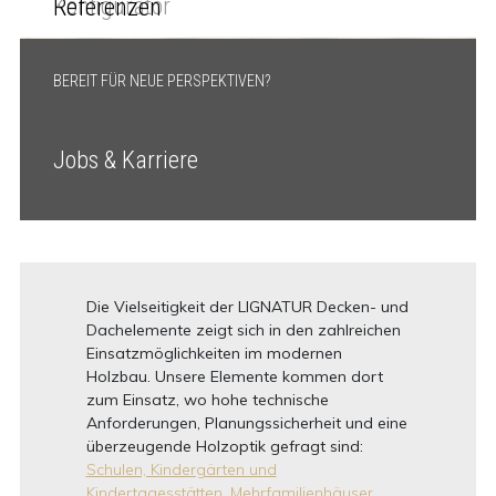
Konfigurator
Referenzen
BEREIT FÜR NEUE PERSPEKTIVEN?
Jobs & Karriere
Die Vielseitigkeit der LIGNATUR Decken- und
Dachelemente zeigt sich in den zahlreichen
Einsatzmöglichkeiten im modernen
Holzbau. Unsere Elemente kommen dort
zum Einsatz, wo hohe technische
Anforderungen, Planungssicherheit und eine
überzeugende Holzoptik gefragt sind:
Schulen, Kindergärten und
Kindertagesstätten,
Mehrfamilienhäuser,