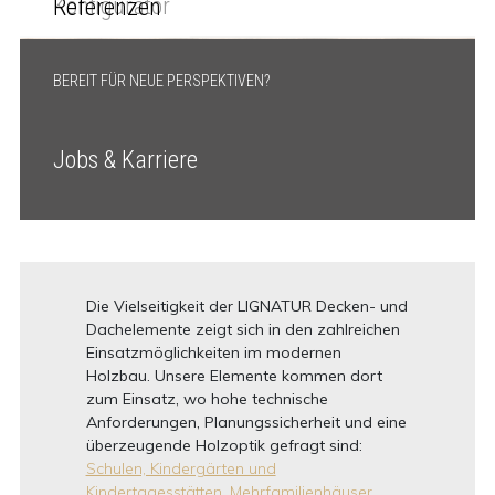
Konfigurator
Referenzen
BEREIT FÜR NEUE PERSPEKTIVEN?
Jobs & Karriere
Die Vielseitigkeit der LIGNATUR Decken- und
Dachelemente zeigt sich in den zahlreichen
Einsatzmöglichkeiten im modernen
Holzbau. Unsere Elemente kommen dort
zum Einsatz, wo hohe technische
Anforderungen, Planungssicherheit und eine
überzeugende Holzoptik gefragt sind:
Schulen, Kindergärten und
Kindertagesstätten,
Mehrfamilienhäuser,