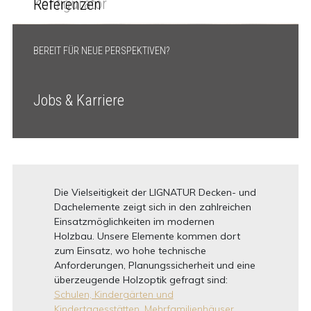
Konfigurator
Referenzen
BEREIT FÜR NEUE PERSPEKTIVEN?
Jobs & Karriere
Die Vielseitigkeit der LIGNATUR Decken- und
Dachelemente zeigt sich in den zahlreichen
Einsatzmöglichkeiten im modernen
Holzbau. Unsere Elemente kommen dort
zum Einsatz, wo hohe technische
Anforderungen, Planungssicherheit und eine
überzeugende Holzoptik gefragt sind:
Schulen, Kindergärten und
Kindertagesstätten,
Mehrfamilienhäuser,