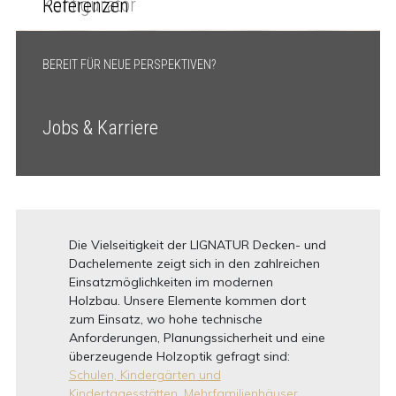
Konfigurator
Referenzen
BEREIT FÜR NEUE PERSPEKTIVEN?
Jobs & Karriere
Die Vielseitigkeit der LIGNATUR Decken- und
Dachelemente zeigt sich in den zahlreichen
Einsatzmöglichkeiten im modernen
Holzbau. Unsere Elemente kommen dort
zum Einsatz, wo hohe technische
Anforderungen, Planungssicherheit und eine
überzeugende Holzoptik gefragt sind:
Schulen, Kindergärten und
Kindertagesstätten,
Mehrfamilienhäuser,