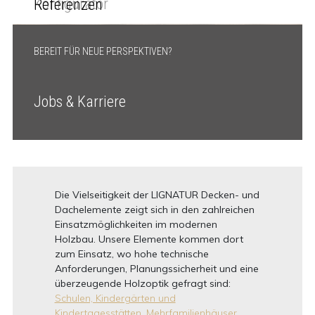
Konfigurator
Referenzen
BEREIT FÜR NEUE PERSPEKTIVEN?
Jobs & Karriere
Die Vielseitigkeit der LIGNATUR Decken- und
Dachelemente zeigt sich in den zahlreichen
Einsatzmöglichkeiten im modernen
Holzbau. Unsere Elemente kommen dort
zum Einsatz, wo hohe technische
Anforderungen, Planungssicherheit und eine
überzeugende Holzoptik gefragt sind:
Schulen, Kindergärten und
Kindertagesstätten,
Mehrfamilienhäuser,