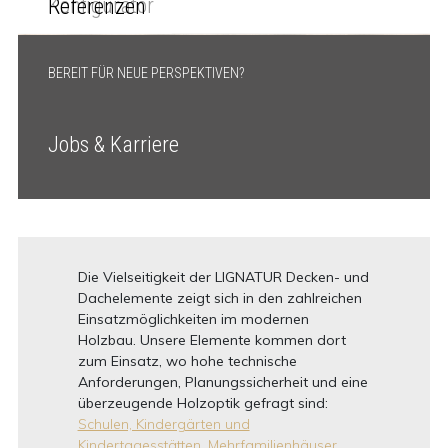
Konfigurator
Referenzen
BEREIT FÜR NEUE PERSPEKTIVEN?
Jobs & Karriere
Die Vielseitigkeit der LIGNATUR Decken- und
Dachelemente zeigt sich in den zahlreichen
Einsatzmöglichkeiten im modernen
Holzbau. Unsere Elemente kommen dort
zum Einsatz, wo hohe technische
Anforderungen, Planungssicherheit und eine
überzeugende Holzoptik gefragt sind:
Schulen, Kindergärten und
Kindertagesstätten,
Mehrfamilienhäuser,