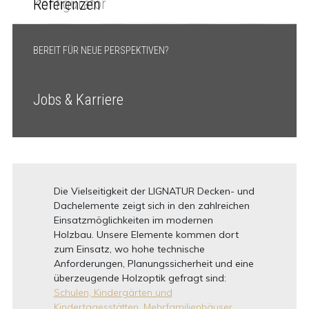
Konfigurator
Referenzen
BEREIT FÜR NEUE PERSPEKTIVEN?
Jobs & Karriere
Die Vielseitigkeit der LIGNATUR Decken- und
Dachelemente zeigt sich in den zahlreichen
Einsatzmöglichkeiten im modernen
Holzbau. Unsere Elemente kommen dort
zum Einsatz, wo hohe technische
Anforderungen, Planungssicherheit und eine
überzeugende Holzoptik gefragt sind:
Schulen, Kindergärten und
Kindertagesstätten,
Mehrfamilienhäuser,