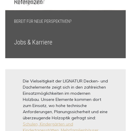
Konfigurator
Referenzen
BEREIT FÜR NEUE PERSPEKTIVEN?
Jobs & Karriere
Die Vielseitigkeit der LIGNATUR Decken- und
Dachelemente zeigt sich in den zahlreichen
Einsatzmöglichkeiten im modernen
Holzbau. Unsere Elemente kommen dort
zum Einsatz, wo hohe technische
Anforderungen, Planungssicherheit und eine
überzeugende Holzoptik gefragt sind:
Schulen, Kindergärten und
Kindertagesstätten,
Mehrfamilienhäuser,