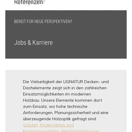
Konfigurator
Referenzen
BEREIT FÜR NEUE PERSPEKTIVEN?
Jobs & Karriere
Die Vielseitigkeit der LIGNATUR Decken- und
Dachelemente zeigt sich in den zahlreichen
Einsatzmöglichkeiten im modernen
Holzbau. Unsere Elemente kommen dort
zum Einsatz, wo hohe technische
Anforderungen, Planungssicherheit und eine
überzeugende Holzoptik gefragt sind:
Schulen, Kindergärten und
Kindertagesstätten,
Mehrfamilienhäuser,