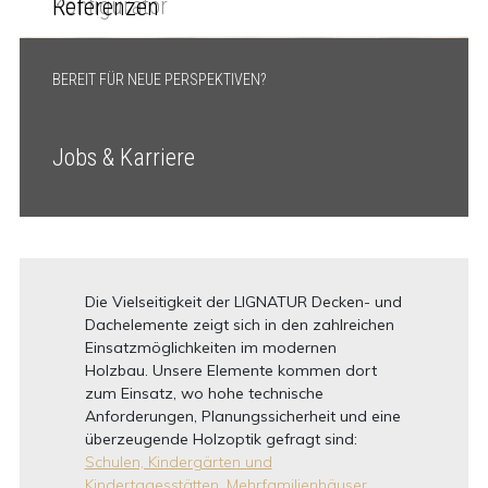
Konfigurator
Referenzen
BEREIT FÜR NEUE PERSPEKTIVEN?
Jobs & Karriere
Die Vielseitigkeit der LIGNATUR Decken- und
Dachelemente zeigt sich in den zahlreichen
Einsatzmöglichkeiten im modernen
Holzbau. Unsere Elemente kommen dort
zum Einsatz, wo hohe technische
Anforderungen, Planungssicherheit und eine
überzeugende Holzoptik gefragt sind:
Schulen, Kindergärten und
Kindertagesstätten,
Mehrfamilienhäuser,