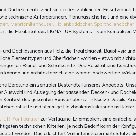
und Dachelemente zeigt sich in den zahlreichen Einsatzmöglic
e technische Anforderungen, Planungssicherheit und eine übe
ten,
Mehrfamilienhäuser,
Hallenbaddächer,
Sporthallendächer,
cht die Flexibilität des LIGNATUR Systems – vom kompakten 
und Dachlösungen aus Holz, die Tragfähigkeit, Bauphysik und G
liche Elementtypen und Oberflächen wählen – etwa mit sichtbar
rungen an Brand- und Schallschutz. Das Resultat sind Konstrukt
den können und architektonisch eine warme, hochwertige Wirku
ne Beratung ein zentraler Bestandteil unseres Angebots. Unse
er Auswahl und Auslegung der passenden Decken- und Dachele
m Kontext des gesamten Bauvorhabens – inklusive Details, Ans
ehen robuste und stimmige Holzbaukonstruktionen mit klarer K
TUR-Konfigurator
zur Verfügung. Er ermöglicht eine einfache,
tigsten technischen Kriterien. Je nach Bedarf kann der Konfig
tzt werden. Das erleichtert Variantenstudien, unterstützt die 