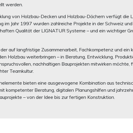
llt werden.
icklung von Holzbau-Decken und Holzbau-Dächern verfügt die 
g im Jahr 1997 wurden zahlreiche Projekte in der Schweiz und im
rhaften Qualität der LIGNATUR Systeme – und ein wichtiger Gru
, der auf langfristige Zusammenarbeit, Fachkompetenz und ein k
en Holzbau weiterbringen – in Beratung, Entwicklung, Produkti
anspruchsvollen, nachhaltigen Bauprojekten mitwirken möchte,
ter Teamkultur.
lemente bieten eine ausgewogene Kombination aus technischer
it kompetenter Beratung, digitalen Planungshilfen und jahrzehn
uprojekte – von der Idee bis zur fertigen Konstruktion.