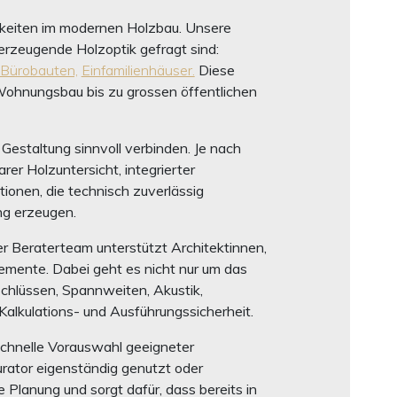
hkeiten im modernen Holzbau. Unsere
rzeugende Holzoptik gefragt sind:
Bürobauten,
Einfamilienhäuser.
Diese
Wohnungsbau bis zu grossen öffentlichen
estaltung sinnvoll verbinden. Je nach
er Holzuntersicht, integrierter
ionen, die technisch zuverlässig
ng erzeugen.
r Beraterteam unterstützt Architektinnen,
mente. Dabei geht es nicht nur um das
chlüssen, Spannweiten, Akustik,
alkulations- und Ausführungssicherheit.
 schnelle Vorauswahl geeigneter
urator eigenständig genutzt oder
Planung und sorgt dafür, dass bereits in