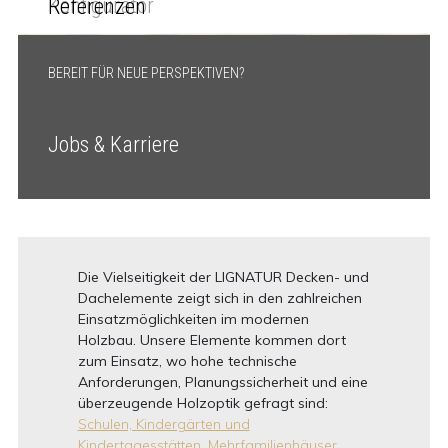
Konfigurator
Referenzen
BEREIT FÜR NEUE PERSPEKTIVEN?
Jobs & Karriere
Die Vielseitigkeit der LIGNATUR Decken- und
Dachelemente zeigt sich in den zahlreichen
Einsatzmöglichkeiten im modernen
Holzbau. Unsere Elemente kommen dort
zum Einsatz, wo hohe technische
Anforderungen, Planungssicherheit und eine
überzeugende Holzoptik gefragt sind:
Schulen, Kindergärten und
Kindertagesstätten,
Mehrfamilienhäuser,