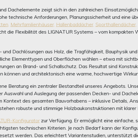
und Dachelemente zeigt sich in den zahlreichen Einsatzmöglic
e technische Anforderungen, Planungssicherheit und eine übe
ten,
Mehrfamilienhäuser,
Hallenbaddächer,
Sporthallendächer,
cht die Flexibilität des LIGNATUR Systems – vom kompakten 
und Dachlösungen aus Holz, die Tragfähigkeit, Bauphysik und G
liche Elementtypen und Oberflächen wählen – etwa mit sichtbar
rungen an Brand- und Schallschutz. Das Resultat sind Konstrukt
den können und architektonisch eine warme, hochwertige Wirku
ne Beratung ein zentraler Bestandteil unseres Angebots. Unse
er Auswahl und Auslegung der passenden Decken- und Dachele
m Kontext des gesamten Bauvorhabens – inklusive Details, Ans
ehen robuste und stimmige Holzbaukonstruktionen mit klarer K
TUR-Konfigurator
zur Verfügung. Er ermöglicht eine einfache,
tigsten technischen Kriterien. Je nach Bedarf kann der Konfig
tzt werden. Das erleichtert Variantenstudien, unterstützt die 