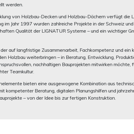
llt werden.
icklung von Holzbau-Decken und Holzbau-Dächern verfügt die 
g im Jahr 1997 wurden zahlreiche Projekte in der Schweiz und im
rhaften Qualität der LIGNATUR Systeme – und ein wichtiger Gru
, der auf langfristige Zusammenarbeit, Fachkompetenz und ein k
en Holzbau weiterbringen – in Beratung, Entwicklung, Produkti
anspruchsvollen, nachhaltigen Bauprojekten mitwirken möchte,
ter Teamkultur.
lemente bieten eine ausgewogene Kombination aus technischer
it kompetenter Beratung, digitalen Planungshilfen und jahrzehn
uprojekte – von der Idee bis zur fertigen Konstruktion.