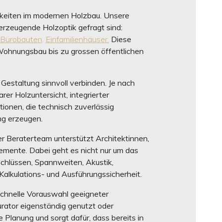
hkeiten im modernen Holzbau. Unsere
rzeugende Holzoptik gefragt sind:
Bürobauten,
Einfamilienhäuser.
Diese
Wohnungsbau bis zu grossen öffentlichen
estaltung sinnvoll verbinden. Je nach
er Holzuntersicht, integrierter
ionen, die technisch zuverlässig
ng erzeugen.
r Beraterteam unterstützt Architektinnen,
mente. Dabei geht es nicht nur um das
chlüssen, Spannweiten, Akustik,
alkulations- und Ausführungssicherheit.
 schnelle Vorauswahl geeigneter
urator eigenständig genutzt oder
Planung und sorgt dafür, dass bereits in