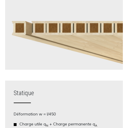
Statique
Déformation w = I/450
Charge utile q
+ Charge permanente q
N
A