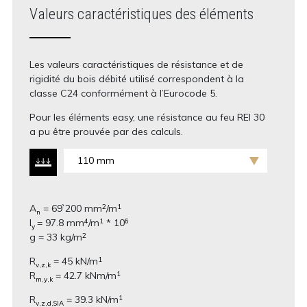
Valeurs caractéristiques des éléments
Les valeurs caractéristiques de résistance et de
rigidité du bois débité utilisé correspondent à la
classe C24 conformément à l’Eurocode 5.
Pour les éléments easy, une résistance au feu REI 30
a pu être prouvée par des calculs.
110 mm
A
= 69`200 mm
/m
2
1
n
I
= 97.8 mm
/m
* 10
4
1
6
y
g = 33 kg/m
2
R
= 45 kN/m
1
v,z,k
R
= 42.7 kNm/m
1
m,y,k
R
= 39.3 kN/m
1
v,z,d,SIA