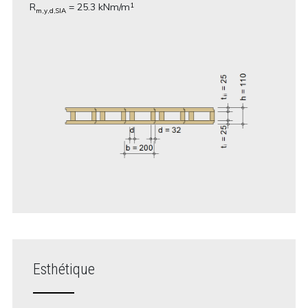
R
= 25.3 kNm/m
1
m,y,d,SIA
Esthétique